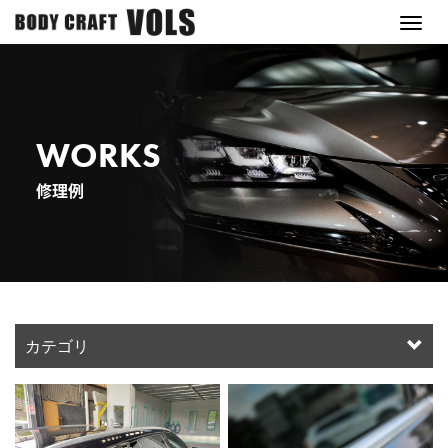
M
e
n
u
WORKS
修理例
カテゴリ